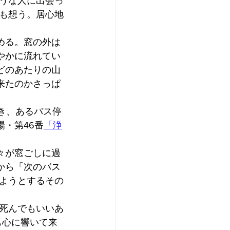
うな人に出会っ
も想う。居心地
める。窓の外は
やかに流れてい
どのあたりの山
来たのかさっぱ
き、あるバス停
・第46番
「浄
々が窓ごしに過
から「次のバス
ようとするその
死んでもいいあ
も心に響いて来