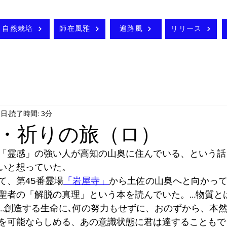
自然栽培
師在風雅
遍路風
リリース
3日
読了時間: 3分
・祈りの旅（ロ）
「霊感」の強い人が高知の山奥に住んでいる、という話
いと想っていた。
て、第45番霊場
「岩屋寺」
から土佐の山奥へと向かっ
聖者の「解脱の真理」という本を読んでいた。…物質と
…創造する生命に､何の努力もせずに、おのずから、本
を可能ならしめる、あの意識状態に君は達することもで