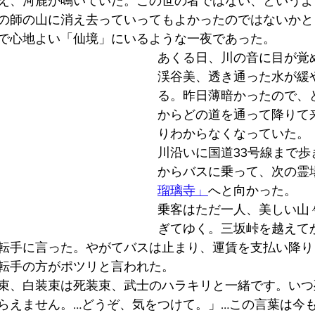
え、河鹿が鳴いていた。この世の者ではない、というよ
の師の山に消え去っていってもよかったのではないかと
で心地よい「仙境」にいるような一夜であった。
あくる日、川の音に目が覚
渓谷美、透き通った水が緩
る。昨日薄暗かったので、
からどの道を通って降りて
りわからなくなっていた。
川沿いに国道33号線まで歩
からバスに乗って、次の霊場
瑠璃寺」
へと向かった。
乗客はただ一人、美しい山
ぎてゆく。三坂峠を越えて
転手に言った。やがてバスは止まり、運賃を支払い降り
転手の方がポツリと言われた。
束、白装束は死装束、武士のハラキリと一緒です。いつ
らえません。…どうぞ、気をつけて。」…この言葉は今