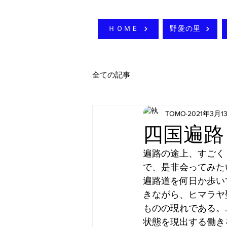
ＨＯＭＥ
野愛の里
全ての記事
TOMO
2021年3月1
四国遍路
遍路の途上、すごく
で、是非会ってみた
遍路道を何日か歩い
きながら、ヒマラヤ
ものの現れである。
状態を現出する働き