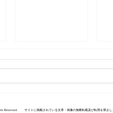
平和
２０２５年７月Ｘ日
TA All Rights Reserved. サイトに掲載されている文章・画像の無断転載及び転用を禁止