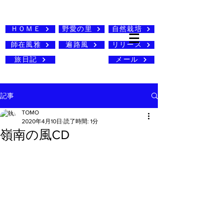
ＨＯＭＥ
野愛の里
自然栽培
師在風雅
遍路風
リリース
旅日記
メール
記事
TOMO
2020年4月10日
読了時間: 1分
嶺南の風CD