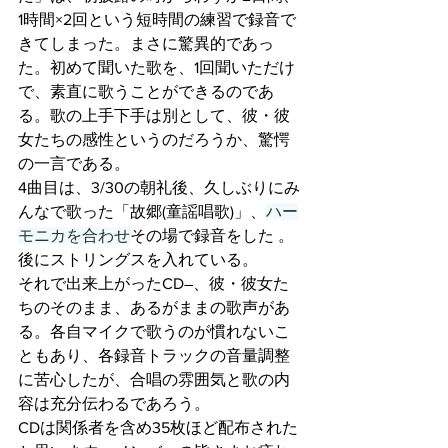
1時間×2回という短時間の練習で録音で
きてしまった。まさに驚異的であっ
た。初めて聞いた歌を、1回聞いただけ
で、素直に歌うことができるのであ
る。歌の上手下手は別として、彼・彼
女たちの感性というのだろうか、驚愕
の一言である。
4曲目は、3/30の朝礼後、久しぶりにみ
んなで歌った「故郷(童謡唱歌)」、
ハー
モニカを合わせ
その場で録音をした 。
後にストリングスを入れている。
それで出来上がったCD―、彼・彼女た
ちのそのまま、あるがままの歌声があ
る。各自マイクで歌うのが慣れないこ
ともあり、各録音トラックの音量調整
に苦心したが、合唱の雰囲気と歌の内
容は充分伝わるであろう。
CDは関係者を含め35枚ほど配布された