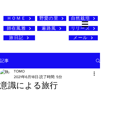
ＨＯＭＥ
野愛の里
自然栽培
師在風雅
遍路風
リリース
旅日記
メール
記事
TOMO
2021年6月18日
読了時間: 5分
意識による旅行