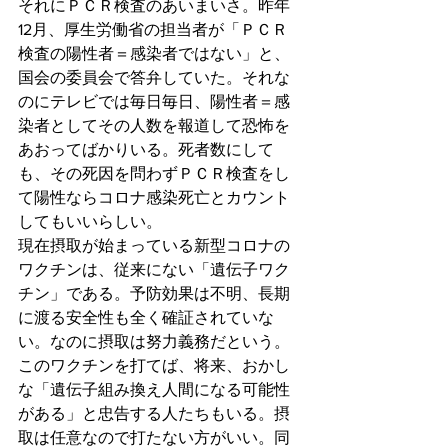
それにＰＣＲ検査のあいまいさ。昨年
12月、厚生労働省の担当者が「ＰＣＲ
検査の陽性者＝感染者ではない」と、
国会の委員会で答弁していた。それな
のにテレビでは毎日毎日、陽性者＝感
染者としてその人数を報道して恐怖を
あおってばかりいる。死者数にして
も、その死因を問わずＰＣＲ検査をし
て陽性ならコロナ感染死亡とカウント
してもいいらしい。
現在摂取が始まっている新型コロナの
ワクチンは、従来にない「遺伝子ワク
チン」である。予防効果は不明、長期
に渡る安全性も全く確証されていな
い。なのに摂取は努力義務だという。
このワクチンを打てば、将来、おかし
な「遺伝子組み換え人間になる可能性
がある」と忠告する人たちもいる。摂
取は任意なので打たない方がいい。同