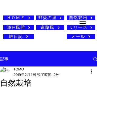
ＨＯＭＥ
野愛の里
自然栽培
師在風雅
遍路風
リリース
旅日記
メール
記事
TOMO
2019年2月4日
読了時間: 2分
自然栽培