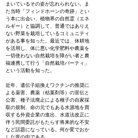
まいているその姿が忘れられない。ま
た当時「フィンドホーンの奇跡」とい
う本に出会い、植物界の自然霊（エネ
ルギー）と協調して、普通ではありえ
ない野菜を栽培しているコミュニティ
がある事を知った。最近では、休耕地
を活用し、体に悪い化学肥料や農薬を
一切使わない自然栽培を障がい者と農
福連携して行う「自然栽培パーティ」
という活動を知った。
近年、遺伝子組換えワクチンの推奨に
よる薬害、農薬（枯葉剤等）の宣伝と
公害、種子法廃止による種子の自家採
取の規制、命の元でもある水源地を買
収する外資企業の進出、水道法改正に
伴う民間委託がもたらす将来的な不安
など話題になっている。何か変でおか
しな世の中である。