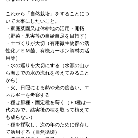
これから「自然栽培」をすることにつ
いて大事にしたいこと。
・家庭菜園又は休耕地の活用・開拓
（野菜・果実等の自給自足を目指す）
・土づくりが大切（有用微生物群の活
性化／ＥＭ菌、有機カーボン資材の活
用等）
・水の巡りを大切にする（水源の山か
ら海までの水の流れを考えてみること
から）
・火、日照による熱や光の度合い、エ
ネルギーを考察する
・種は原種・固定種を蒔く（Ｆ1種は一
代のみで、結実後の種を取って植えて
も成らない）
・種を採取し、次の年のために保存し
て活用する（自然循環）