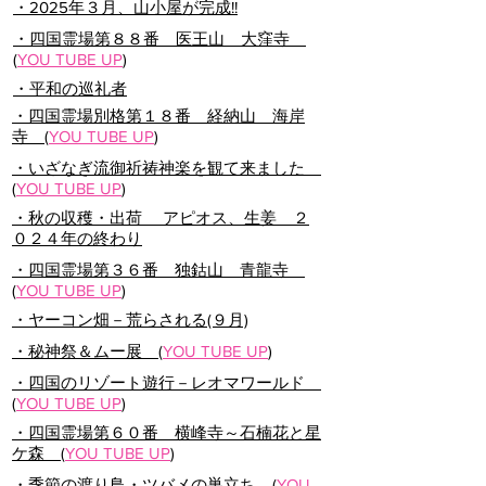
​・2025年３月、山小屋が完成!!
・四国霊場第８８番 医王山 大窪寺
(
YOU TUBE UP
)
・平和の巡礼者
・四国霊場別格第１８番 経納山 海岸
寺 (
YOU TUBE UP
)
・いざなぎ流御祈祷神楽を観て来ました
(
YOU TUBE UP
)
​・秋の収穫・出荷 アピオス、生姜 ２
０２４年の終わり
・四国霊場第３６番 独鈷山 青龍寺
(
YOU TUBE UP
)
・ヤーコン畑－荒らされる(９月)
・秘神祭＆ムー展 (
YOU TUBE UP
)
・四国のリゾート遊行－レオマワールド
(
YOU TUBE UP
)
・四国霊場第６０番 横峰寺～石楠花と星
ケ森 (
YOU TUBE UP
)
・季節の渡り鳥・ツバメの巣立ち (
YOU