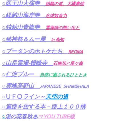
​○医王山大窪寺
結願の道、大護摩他
​○経納山海岸寺
念彼観音力
​○独鈷山青龍寺
雲海師の想い出と
​○秘神祭＆ムー展
in 高知
​○ブータンのホトケたち
REOMA
​○山岳霊場-横峰寺
石楠花と星ケ森
​○仁淀ブルー
自然に癒されるひととき
​○霊峰高野山
JAPANESE SHAMBHALA
​○
ＵＦＯ
ライン～
天空の道
​○遍路を旅する本－路上１００撰
○
湯の花春秋​♨
⇒YOU TUBE​​版