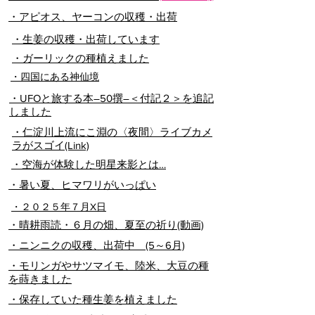
​・アピオス、ヤーコンの収穫・出荷
​・生姜の収穫・出荷しています
​・ガーリックの種植えました
・四国にある神仙境
・UFOと旅する本―50撰―＜付記２
＞
を追記
しました
​・仁淀川上流にこ淵の〈夜間〉ライブカメ
ラがスゴイ(Link)
・空海が体験した明星来影とは…
​・暑い夏、ヒマワリがいっぱい
・２０２５年７月X日
​・晴耕雨読・６月の畑、夏至の祈り(動画)
​・ニンニクの収穫、出荷中 (5～6月)
​・モリンガやサツマイモ、陸米、大豆の種
を蒔きました
​・保存していた種生姜を植えました