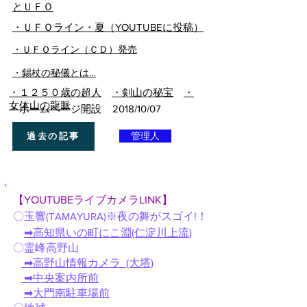
とＵＦＯ
​・ＵＦＯライン・夏（YOUTUBEに投稿）
・ＵＦＯライン（ＣＤ）発売
・錫杖の秘儀とは…
​・１２５０歳の超人
・剣山の秘宝
・
女体山の龍脈
・ホームページ開設
​ 2018/10/07
過去の記事
管理人
【YOUTUBEライブカメラLINK】
〇玉響
(TAMAYURA)
※夜の舞がスゴイ!！
➡高知県いの町にこ淵(仁淀川上流)
〇霊峰高野山
➡高野山情報カメラ (大塔)
➡中央案内所前
➡大門南駐車場前