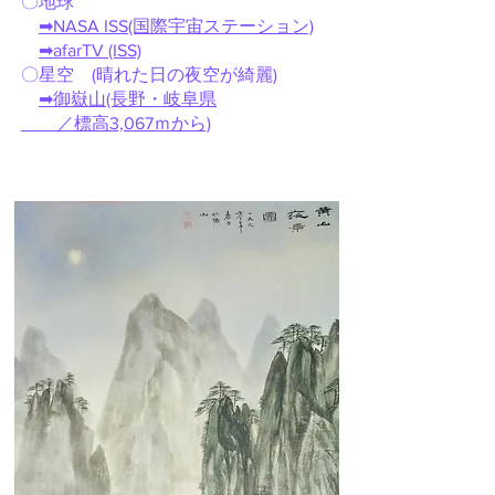
​〇地球​​
➡NASA ISS(国際宇宙ステーション)
➡afarTV (ISS)
〇星空 (晴れた日の夜空が綺麗)
➡御嶽山(長野・岐阜県
／標高3,067ｍから)