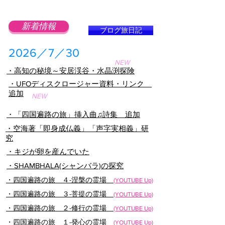
新着情報
ブログ旅日記
​2026／7／30
NEW
・高知の秘境～安居渓谷・水晶渕探険
・UFOディスクロージャー資料・リンク
追加
NEW
・「四国遍路の旅」挿入曲♫詩集 追加
・空海著「即身成仏義」「声字実相義」研
究
・キジが卵を産んでいた
・SHAMBHALA(シャンバラ)の探究
・四国遍路の旅 ４-涅槃の霊場
(YOUTUBE Up)
・四国遍路の旅 ３-菩提の霊場
(YOUTUBE Up)
・四国遍路の旅 ２-修行の霊場
(YOUTUBE Up)
・四国遍路の旅 １-発心の霊場
(YOUTUBE Up)