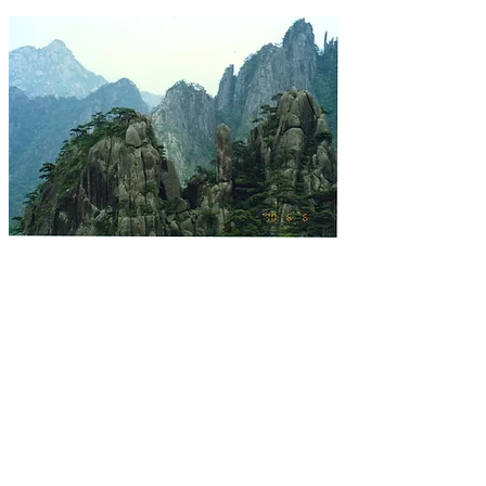
​霊峰遥拝