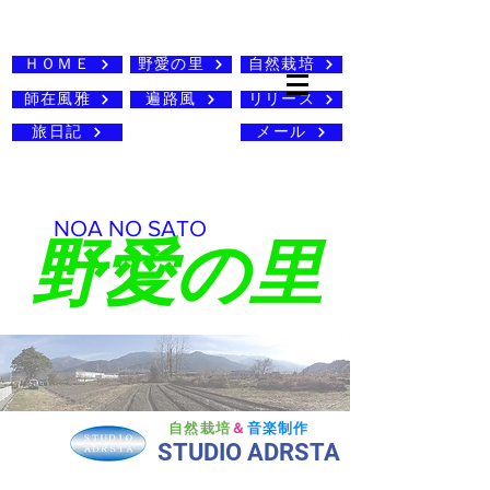
ＨＯＭＥ
野愛の里
自然栽培
師在風雅
遍路風
リリース
旅日記
メール
​NOA NO SATO
野愛の里
自然栽培
＆
音楽制作
STUDIO ADRSTA