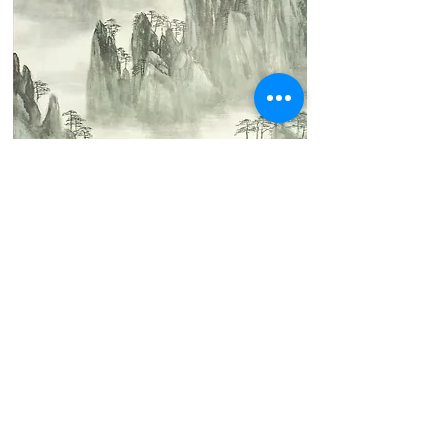
ＳＵＰＥＲ OFF ROAD