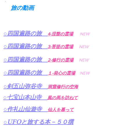
​旅の動画
​○四国遍路の旅
4-涅槃の霊場
NEW
​○四国遍路の旅
3-菩提の霊場
NEW
​○四国遍路の旅
2-修行の霊場
NEW
​○四国遍路の旅
１-発心の霊場
NEW
​○剣五山弥谷寺
洞窟修行の空海
​○七宝山本山寺
風の馬を訪ねて
​○作礼山仙遊寺
仙人を慕って
​○
UFO
と旅する本－５０撰