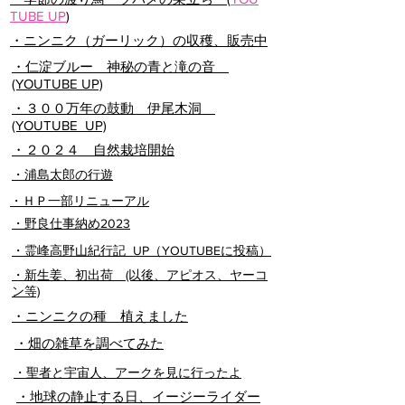
TUBE UP
)
・ニンニク（ガーリック）の収穫、販売中
・仁淀ブルー 神秘の青と滝の音
(YOUTUBE UP)
・３００万年の鼓動 伊尾木洞
(YOUTUBE UP)
・２０２４ 自然栽培開始
・浦島太郎の行遊
・ＨＰ一部リニューアル
・野良仕事納め2023
・霊峰高野山紀行記 UP（YOUTUBEに投稿）
・新生姜、初出荷 (以後、アピオス、ヤーコ
ン等)
・ニンニクの種 植えました
・畑の雑草を調べてみた
​・聖者と宇宙人、アークを見に行ったよ
​・地球の静止する日、イージーライダー